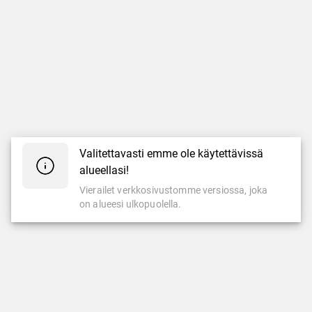
Valitettavasti emme ole käytettävissä
alueellasi!
Vierailet verkkosivustomme versiossa, joka
on alueesi ulkopuolella.