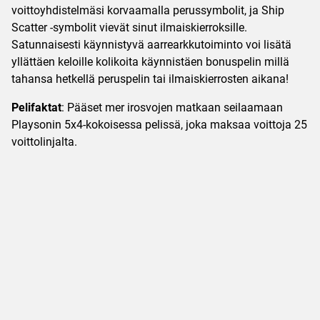
voittoyhdistelmäsi korvaamalla perussymbolit, ja Ship
Scatter -symbolit vievät sinut ilmaiskierroksille.
Satunnaisesti käynnistyvä aarrearkkutoiminto voi lisätä
yllättäen keloille kolikoita käynnistäen bonuspelin millä
tahansa hetkellä peruspelin tai ilmaiskierrosten aikana!
Pelifaktat
: Pääset mer irosvojen matkaan seilaamaan
Playsonin 5x4-kokoisessa pelissä, joka maksaa voittoja 25
voittolinjalta.