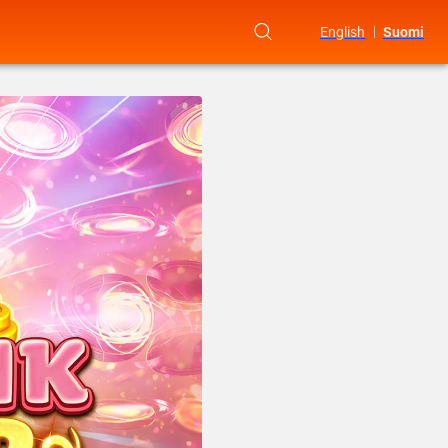
English
Suomi