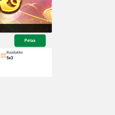
Pelaa
Ruudukko
5x3