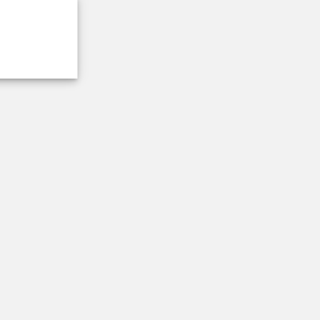
LEOVEGAS
Tietoa meistä
Sovellukset
Säännöt ja ehdot
Affiliaatit
LeoSafePlay