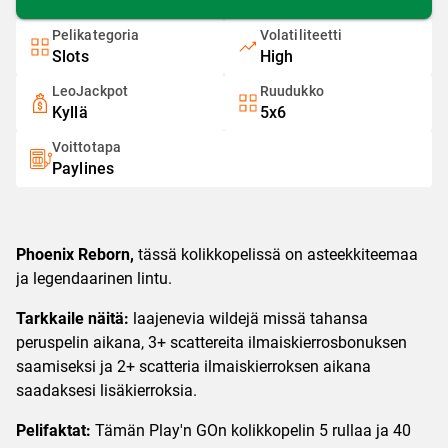
Pelikategoria
Volatiliteetti
Slots
High
LeoJackpot
Ruudukko
Kyllä
5x6
Voittotapa
Paylines
Phoenix Reborn,
tässä kolikkopelissä on asteekkiteemaa
ja legendaarinen lintu.
Tarkkaile näitä:
laajenevia wildejä missä tahansa
peruspelin aikana, 3+ scattereita ilmaiskierrosbonuksen
saamiseksi ja 2+ scatteria ilmaiskierroksen aikana
saadaksesi lisäkierroksia.
Pelifaktat:
Tämän Play'n GOn kolikkopelin 5 rullaa ja 40