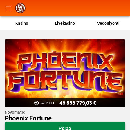
Kasino
Livekasino
Vedonlyönti
46 856 779,03 €
Novomatic
Phoenix Fortune
Pelaa