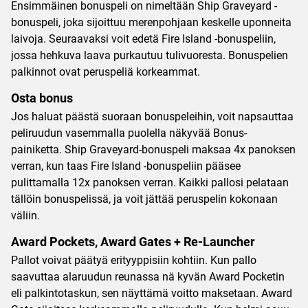
Ensimmäinen bonuspeli on nimeltään Ship Graveyard -
bonuspeli, joka sijoittuu merenpohjaan keskelle uponneita
laivoja. Seuraavaksi voit edetä Fire Island -bonuspeliin,
jossa hehkuva laava purkautuu tulivuoresta. Bonuspelien
palkinnot ovat peruspeliä korkeammat.
Osta bonus
Jos haluat päästä suoraan bonuspeleihin, voit napsauttaa
peliruudun vasemmalla puolella näkyvää Bonus-
painiketta. Ship Graveyard-bonuspeli maksaa 4x panoksen
verran, kun taas Fire Island -bonuspeliin pääsee
pulittamalla 12x panoksen verran. Kaikki pallosi pelataan
tällöin bonuspelissä, ja voit jättää peruspelin kokonaan
väliin.
Award Pockets, Award Gates + Re-Launcher
Pallot voivat päätyä erityyppisiin kohtiin. Kun pallo
saavuttaa alaruudun reunassa nä kyvän Award Pocketin
eli palkintotaskun, sen näyttämä voitto maksetaan. Award