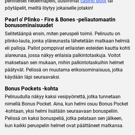
perinteiset hedelmäpelit, uusimmat
casino slotit
tai
pöytäpelit, meiltä löytyy jokaiselle jotakin!
Pearl o' Plinko - Fire & Bones -peliautomaatin
bonusominaisuudet
Selitetäänpä ensin, miten peruspeli toimii. Peliruutu on
plinko-lauta, jonka yläreunasta lähetetään matkaan helmiä
eli palloja. Pallot pomppivat erilaisten esteiden kautta kohti
alareunaa, jossa näkyy erilaisia palkintotaskuja. Voitot
maksetaan sen mukaan, mihin palkintotaskuihin helmet
päätyvät. Pelissä on muutama erikoisominaisuus, jotka
käydään läpi seuraavaksi.
Bonus Pockets -kohta
Peliruudulla näkyy kaksi vesipyörrettä, jotka tunnetaan
nimellä Bonus Pocket. Aina, kun helmi osuu Bonus Pocket
-kohtaan, yksi helmi lisätään seuraavaan bonuspeliin.
Pelissä on kaksi bonuspeliä, jotka pelataan sen jälkeen,
kun kaikki peruspelin helmet ovat päättäneet matkansa.