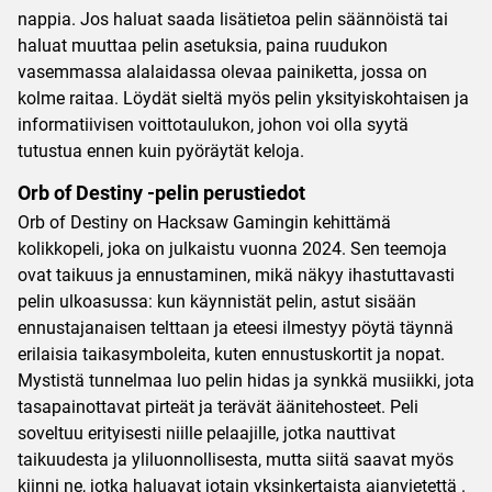
nappia. Jos haluat saada lisätietoa pelin säännöistä tai
haluat muuttaa pelin asetuksia, paina ruudukon
vasemmassa alalaidassa olevaa painiketta, jossa on
kolme raitaa. Löydät sieltä myös pelin yksityiskohtaisen ja
informatiivisen voittotaulukon, johon voi olla syytä
tutustua ennen kuin pyöräytät keloja.
Orb of Destiny -pelin perustiedot
Orb of Destiny on Hacksaw Gamingin kehittämä
kolikkopeli, joka on julkaistu vuonna 2024. Sen teemoja
ovat taikuus ja ennustaminen, mikä näkyy ihastuttavasti
pelin ulkoasussa: kun käynnistät pelin, astut sisään
ennustajanaisen telttaan ja eteesi ilmestyy pöytä täynnä
erilaisia taikasymboleita, kuten ennustuskortit ja nopat.
Mystistä tunnelmaa luo pelin hidas ja synkkä musiikki, jota
tasapainottavat pirteät ja terävät äänitehosteet. Peli
soveltuu erityisesti niille pelaajille, jotka nauttivat
taikuudesta ja yliluonnollisesta, mutta siitä saavat myös
kiinni ne, jotka haluavat jotain yksinkertaista ajanvietettä .