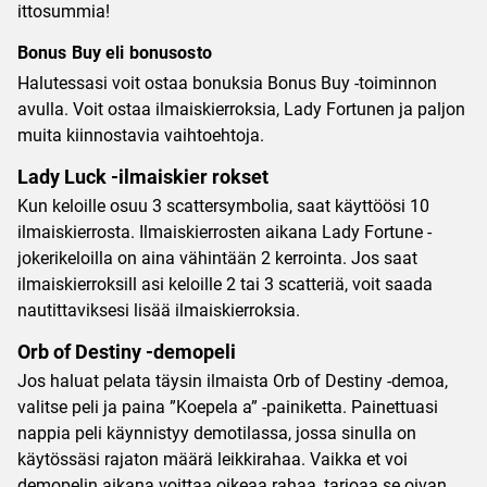
ittosummia!
Bonus Buy eli bonusosto
Halutessasi voit ostaa bonuksia Bonus Buy -toiminnon
avulla. Voit ostaa ilmaiskierroksia, Lady Fortunen ja paljon
muita kiinnostavia vaihtoehtoja.
Lady Luck -ilmaiskier rokset
Kun keloille osuu 3 scattersymbolia, saat käyttöösi 10
ilmaiskierrosta. Ilmaiskierrosten aikana Lady Fortune -
jokerikeloilla on aina vähintään 2 kerrointa. Jos saat
ilmaiskierroksill asi keloille 2 tai 3 scatteriä, voit saada
nautittaviksesi lisää ilmaiskierroksia.
Orb of Destiny -demopeli
Jos haluat pelata täysin ilmaista Orb of Destiny -demoa,
valitse peli ja paina ”Koepela a” -painiketta. Painettuasi
nappia peli käynnistyy demotilassa, jossa sinulla on
käytössäsi rajaton määrä leikkirahaa. Vaikka et voi
demopelin aikana voittaa oikeaa rahaa, tarjoaa se oivan