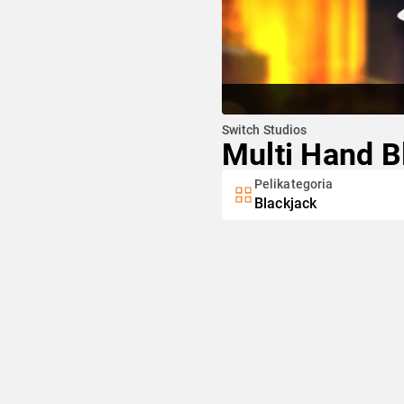
Switch Studios
Multi Hand B
Pelikategoria
Blackjack