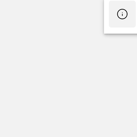
KASINO
Kolikkopelit
Suosituimmat
Uusimmat pelit
LeoJackpot
LeoVegas Originals