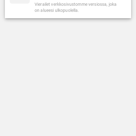
Vierailet verkkosivustomme versiossa, joka
on alueesi ulkopuolella.
KASINO
LIVEKASINO
Kolikkopelit
Ruletti
Suosituimmat
Blackjack
Uusimmat pelit
Pokeri
LeoJackpot
Baccarat
LeoVegas Originals
Suositut livekasinopelit
Jättipottipelit
Uudet livekasinopelit
Megaways-pelit
LeoVegas eksklusiiviset