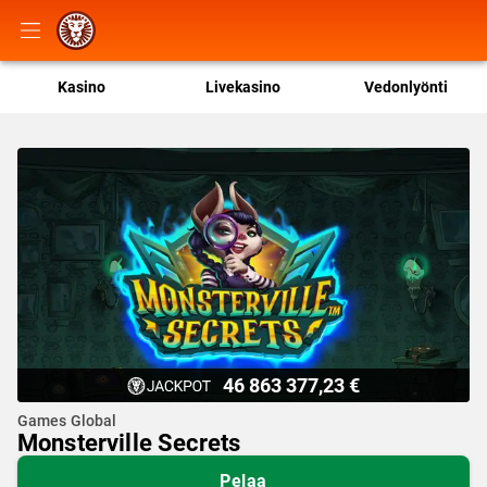
Kasino
Livekasino
Vedonlyönti
46 863 377,23 €
Games Global
Monsterville Secrets
Pelaa