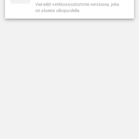
Vierailet verkkosivustomme versiossa, joka
on alueesi ulkopuolella.
KASINO
LIVEKASINO
Kolikkopelit
Ruletti
Suosituimmat
Blackjack
Uusimmat pelit
Pokeri
LeoJackpot
Baccarat
LeoVegas Originals
Suositut livekasinopelit
Jättipottipelit
Uudet livekasinopelit
Megaways-pelit
LeoVegas eksklusiiviset