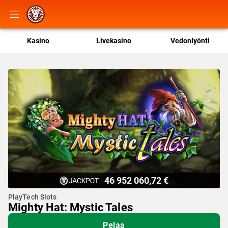
Kasino
Livekasino
Vedonlyönti
46 952 060,72 €
PlayTech Slots
Mighty Hat: Mystic Tales
Pelaa