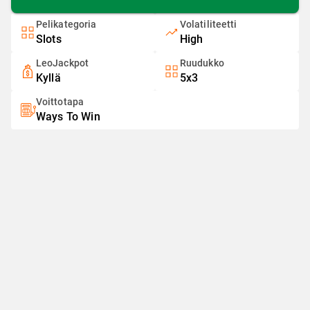
Pelikategoria
Volatiliteetti
Slots
High
LeoJackpot
Ruudukko
Kyllä
5x3
Voittotapa
Ways To Win