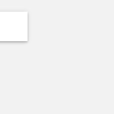
LEOVEGAS
Tietoa meistä
Sovellukset
Säännöt ja ehdot