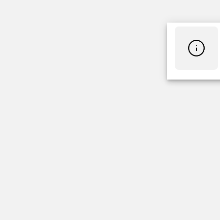
KASINO
Kolikkopelit
Suosituimmat
Uusimmat pelit