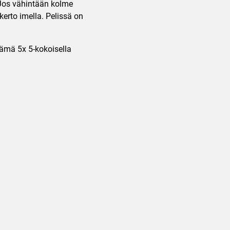
 Jos vähintään kolme
erto imella. Pelissä on
tämä 5x 5-kokoisella