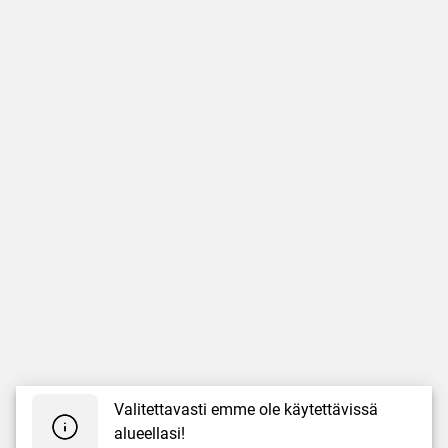
Valitettavasti emme ole käytettävissä
alueellasi!