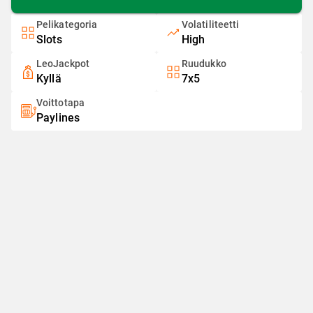
Pelikategoria
Volatiliteetti
Slots
High
LeoJackpot
Ruudukko
Kyllä
7x5
Voittotapa
Paylines