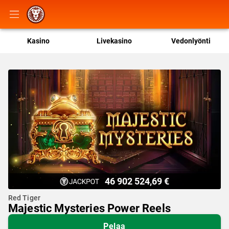
Kasino
Livekasino
Vedonlyönti
46 902 524,69 €
Red Tiger
Majestic Mysteries Power Reels
Pelaa