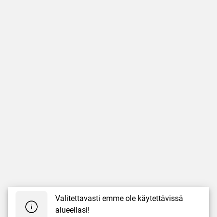
Valitettavasti emme ole käytettävissä
alueellasi!