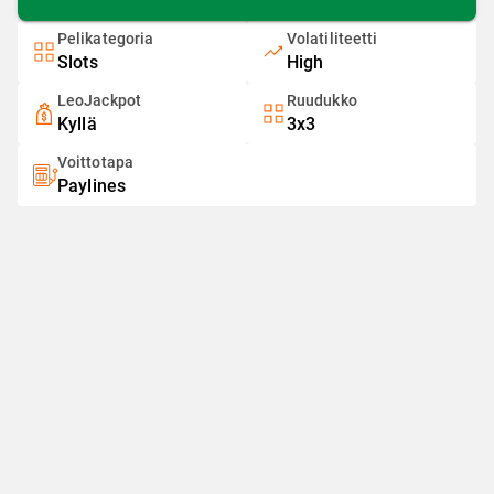
Pelikategoria
Volatiliteetti
Slots
High
LeoJackpot
Ruudukko
Kyllä
3x3
Voittotapa
Paylines