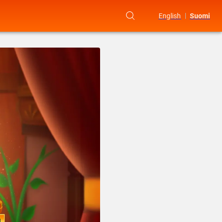
English
Suomi