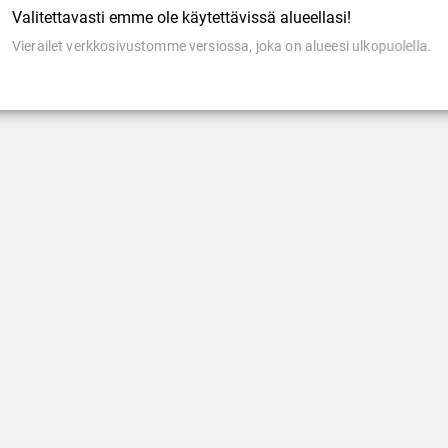
Valitettavasti emme ole käytettävissä alueellasi!
Vierailet verkkosivustomme versiossa, joka on alueesi ulkopuolella.
LIVEKASINO
VEDONLYÖNTI
Ruletti
Live-vedonlyönti
Blackjack
Jalkapallo
Pokeri
Jääkiekko
Baccarat
Tennis
Suositut livekasinopelit
Esports