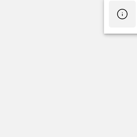
KASINO
Kolikkopelit
Suosituimmat
Uusimmat pelit
LeoJackpot
LeoVegas Originals