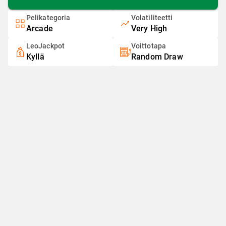
Pelikategoria
Volatiliteetti
Arcade
Very High
LeoJackpot
Voittotapa
Kyllä
Random Draw