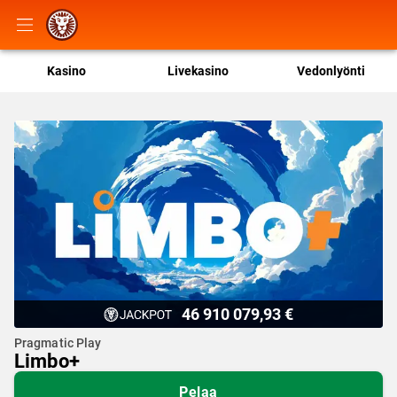
Kasino
Livekasino
Vedonlyönti
46 910 079,93 €
Pragmatic Play
Limbo+
Pelaa