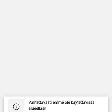
Valitettavasti emme ole käytettävissä
alueellasi!