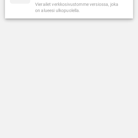
Vierailet verkkosivustomme versiossa, joka
on alueesi ulkopuolella.
KASINO
LIVEKASINO
Kolikkopelit
Ruletti
Suosituimmat
Blackjack
Uusimmat pelit
Pokeri
LeoJackpot
Baccarat
LeoVegas Originals
Suositut livekasinopelit
Jättipottipelit
Uudet livekasinopelit
Megaways-pelit
LeoVegas eksklusiiviset