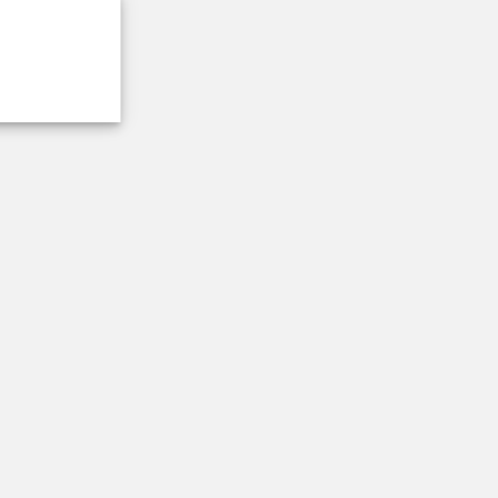
LEOVEGAS
Tietoa meistä
Sovellukset
Säännöt ja ehdot
Affiliaatit
LeoSafePlay