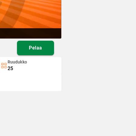
Pelaa
Ruudukko
25