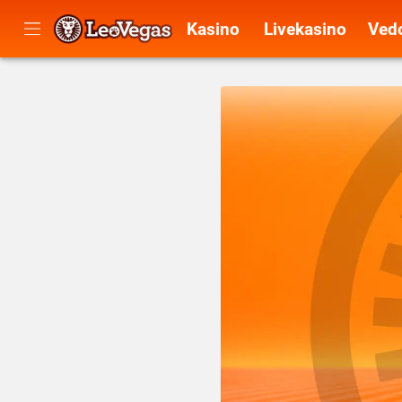
Kasino
Livekasino
Vedo