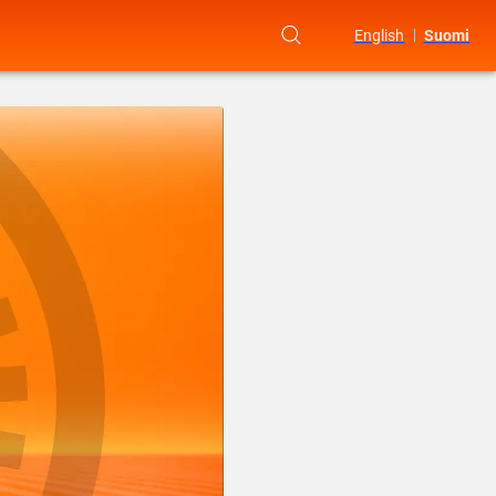
English
Suomi