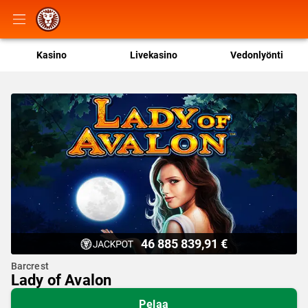
Kasino
Livekasino
Vedonlyönti
46 885 839,91 €
Barcrest
Lady of Avalon
Pelaa