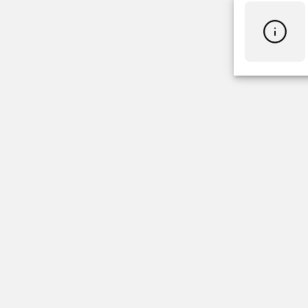
KASINO
Kolikkopelit
Suosituimmat
Uusimmat pelit
LeoJackpot
LeoVegas Originals