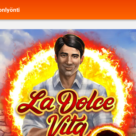
nlyönti