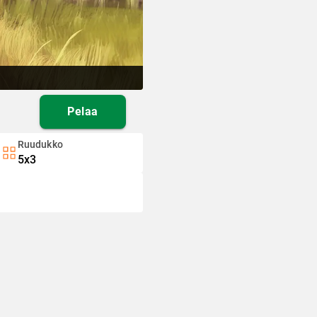
Pelaa
Ruudukko
5x3