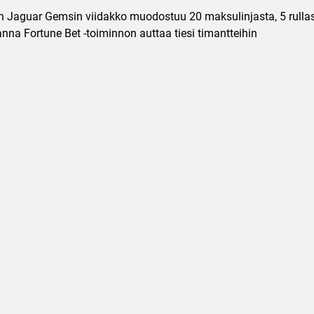
 Jaguar Gemsin viidakko muodostuu 20 maksulinjasta, 5 rullast
anna Fortune Bet -toiminnon auttaa tiesi timantteihin