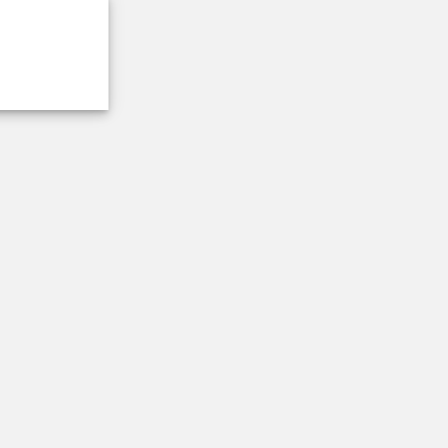
LEOVEGAS
Tietoa meistä
Sovellukset
Säännöt ja ehdot
Affiliaatit
LeoSafePlay