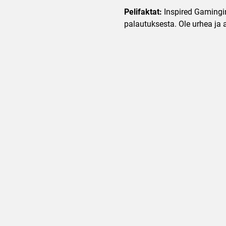
Pelifaktat:
Inspired Gamingin
palautuksesta. Ole urhea ja 