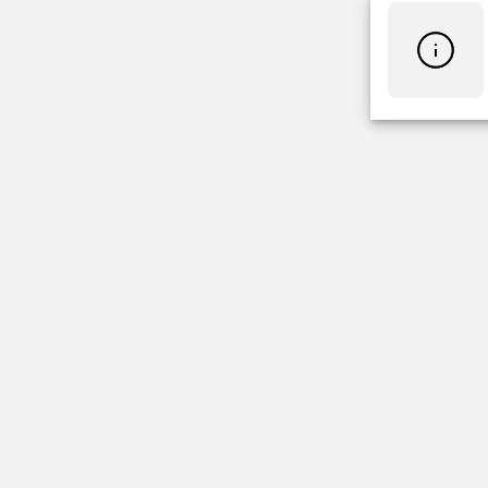
KASINO
Kolikkopelit
Suosituimmat
Uusimmat pelit
LeoJackpot
LeoVegas Originals