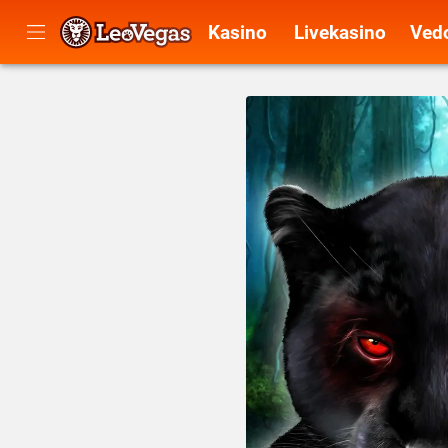
Kasino
Livekasino
Vedo