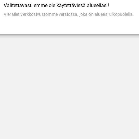
Valitettavasti emme ole käytettävissä alueellasi!
Vierailet verkkosivustomme versiossa, joka on alueesi ulkopuolella.
LIVEKASINO
VEDONLYÖNTI
Ruletti
Live-vedonlyönti
Blackjack
Jalkapallo
Pokeri
Jääkiekko
Baccarat
Tennis
Suositut livekasinopelit
Esports