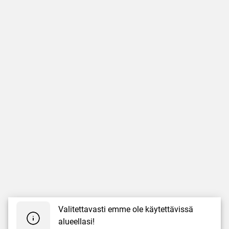
Valitettavasti emme ole käytettävissä
alueellasi!