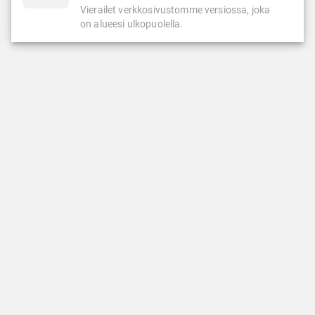
Vierailet verkkosivustomme versiossa, joka
on alueesi ulkopuolella.
KASINO
LIVEKASINO
Kolikkopelit
Ruletti
Suosituimmat
Blackjack
Uusimmat pelit
Pokeri
LeoJackpot
Baccarat
LeoVegas Originals
Suositut livekasinopelit
Jättipottipelit
Uudet livekasinopelit
Megaways-pelit
LeoVegas eksklusiiviset