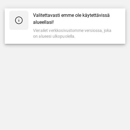
Valitettavasti emme ole käytettävissä
alueellasi!
Vierailet verkkosivustomme versiossa, joka
on alueesi ulkopuolella.
KASINO
LIVEKASINO
Kolikkopelit
Ruletti
Suosituimmat
Blackjack
Uusimmat pelit
Pokeri
LeoJackpot
Baccarat