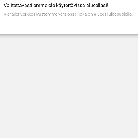
Valitettavasti emme ole käytettävissä alueellasi!
Vierailet verkkosivustomme versiossa, joka on alueesi ulkopuolella.
LIVEKASINO
VEDONLYÖNTI
Ruletti
Live-vedonlyönti
Blackjack
Jalkapallo
Pokeri
Jääkiekko
Baccarat
Tennis
Suositut livekasinopelit
Esports