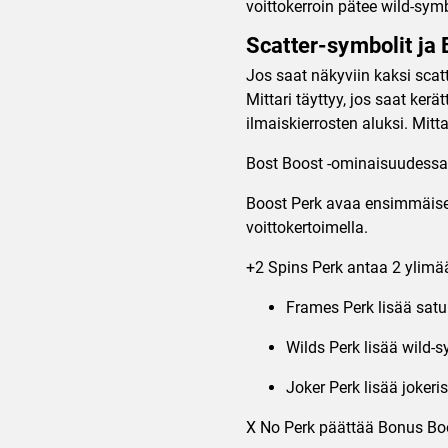
voittokerroin pätee wild-sym
Scatter-symbolit ja 
Jos saat näkyviin kaksi scat
Mittari täyttyy, jos saat ker
ilmaiskierrosten aluksi. Mitta
Bost Boost -ominaisuudessa si
Boost Perk avaa ensimmäisen 
voittokertoimella.
+2 Spins Perk antaa 2 ylimää
Frames Perk lisää satu
Wilds Perk lisää wild-s
Joker Perk lisää jokeris
X No Perk päättää Bonus Bo