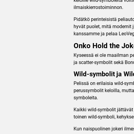
keloille wild-symboleita voit
ilmaiskierrostoiminnon.
Pidätkö perinteisistä peliau
hyvät puolet, mitä modernit j
kanssamme ja pelaa LeoVega
Onko Hold the Joke
Kyseessä ei ole maailman per
ja scatter-symbolit sekä Bo
Wild-symbolit ja Wi
Pelissä on erilaisia wild-sym
perussymbolit keloilla, mutta
symboleita.
Kaikki wild-symbolit jättävä
toinen wild-symboli, kehykse
Kun naispuolinen jokeri ilme