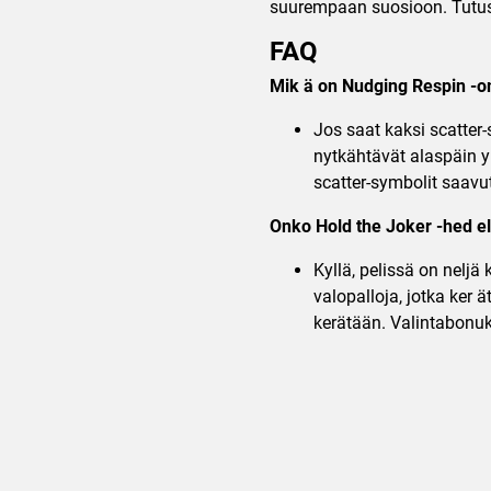
suurempaan suosioon. Tutu
FAQ
Mik ä on Nudging Respin -o
Jos saat kaksi scatter-
nytkähtävät alaspäin yh
scatter-symbolit saavutt
Onko Hold the Joker -hed elm
Kyllä, pelissä on neljä 
valopalloja, jotka ker 
kerätään. Valintabonuks