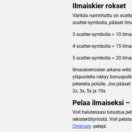
Ilmaiskier rokset
Värikäs narrinhattu on scatte
scatter-symbolia, pääset ilma
3 scatter-symbolia = 10 ilma
4 scatter-symbolia = 15 ilma
5 scatter-symbolia = 20 ilmai
Ilmaiskierrosten aikana wild
yläpuolella näkyy bonuspolku
jokereita polulle. Jos pääset
2x, 3x, 5x ja 10x.
Pelaa ilmaiseksi 
Voit halutessasi tutustua pel
rekisteröitymistä. Voit pel
Originals
-pelejä.