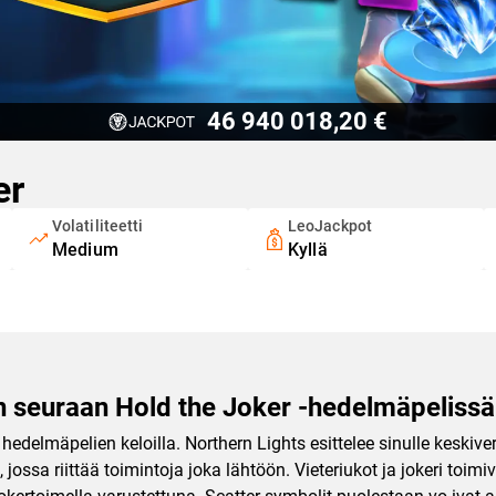
46 940 018,20 €
er
Volatiliteetti
LeoJackpot
Medium
Kyllä
rin seuraan Hold the Joker -hedelmäpelissä
 hedelmäpelien keloilla. Northern Lights esittelee sinulle keski
jossa riittää toimintoja joka lähtöön. Vieteriukot ja jokeri toim