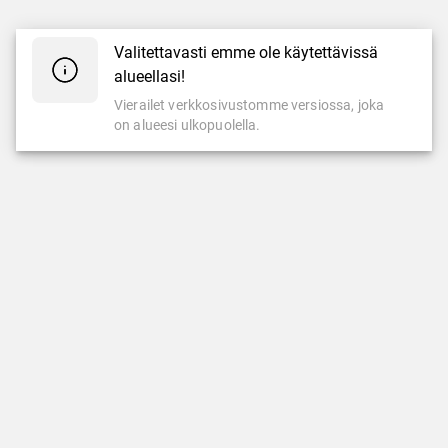
Valitettavasti emme ole käytettävissä
alueellasi!
Vierailet verkkosivustomme versiossa, joka
on alueesi ulkopuolella.
KASINO
LIVEKASINO
Kolikkopelit
Ruletti
Suosituimmat
Blackjack
Uusimmat pelit
Pokeri
LeoJackpot
Baccarat