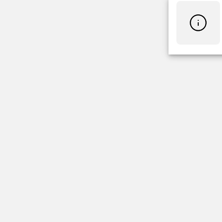
KASINO
Kolikkopelit
Suosituimmat
Uusimmat pelit
LeoJackpot
LeoVegas Originals