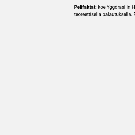
Pelifaktat:
koe Yggdrasilin Ha
teoreettisella palautuksella.