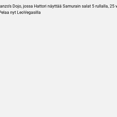
nzo's Dojo, jossa Hattori näyttää Samurain salat 5 rullalla, 25 v
 Pelaa nyt LeoVegasilla