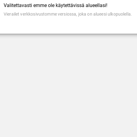
Valitettavasti emme ole käytettävissä alueellasi!
Vierailet verkkosivustomme versiossa, joka on alueesi ulkopuolella.
LIVEKASINO
VEDONLYÖNTI
Ruletti
Live-vedonlyönti
Blackjack
Jalkapallo
Pokeri
Jääkiekko
Baccarat
Tennis
Suositut livekasinopelit
Esports