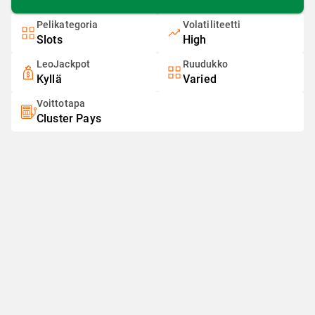
Pelikategoria
Volatiliteetti
Slots
High
LeoJackpot
Ruudukko
Kyllä
Varied
Voittotapa
Cluster Pays