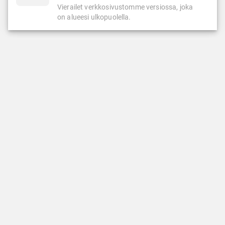
Vierailet verkkosivustomme versiossa, joka
on alueesi ulkopuolella.
KASINO
LIVEKASINO
Kolikkopelit
Ruletti
Suosituimmat
Blackjack
Uusimmat pelit
Pokeri
LeoJackpot
Baccarat
LeoVegas Originals
Suositut livekasinopelit
Jättipottipelit
Uudet livekasinopelit
Megaways-pelit
LeoVegas eksklusiiviset