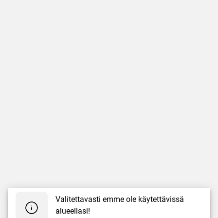
Valitettavasti emme ole käytettävissä
alueellasi!