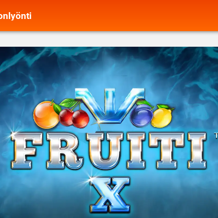
nlyönti