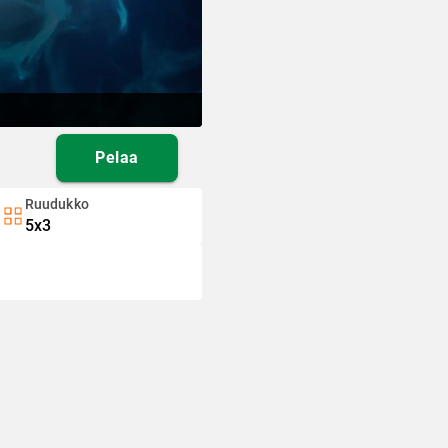
Pelaa
Ruudukko
5x3