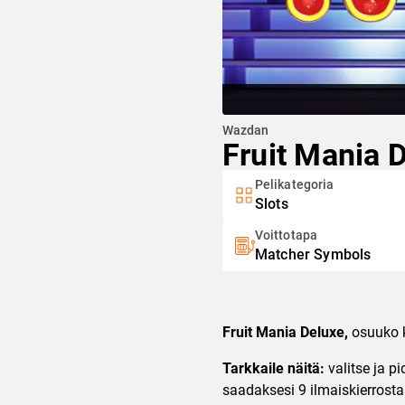
Wazdan
Fruit Mania 
Pelikategoria
Slots
Voittotapa
Matcher Symbols
Fruit Mania Deluxe,
osuuko k
Tarkkaile näitä:
valitse ja p
saadaksesi 9 ilmaiskierrosta