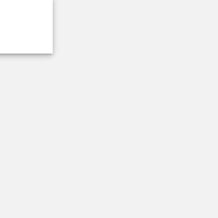
LEOVEGAS
Tietoa meistä
Sovellukset
Säännöt ja ehdot
Affiliaatit
LeoSafePlay