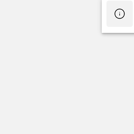
KASINO
Kolikkopelit
Suosituimmat
Uusimmat pelit
LeoJackpot
LeoVegas Originals