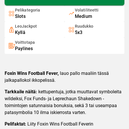
Pelikategoria
Volatiliteetti
Slots
Medium
LeoJackpot
Ruudukko
Kyllä
5x3
Voittotapa
Paylines
Foxin Wins Football Fever,
lauo pallo maaliin tässä
jalkapallokol ikkopelissä.
Tarkkaile näitä:
kettupentuja, jotka muuttavat symboleita
wildeiksi, Fox Funds- ja Leprechaun Shakedown -
toimintojen satunnaisia bonuksia, sekä 3 tai useampaa
patasymbolia 10 ilma iskierrosta varten.
Pelifaktat:
Liity Foxin Wins Football Feverin