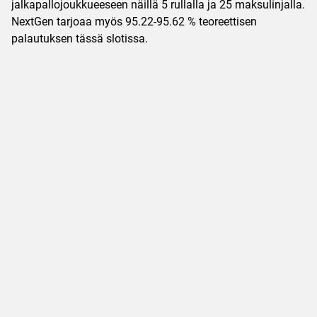
jalkapallojoukkueeseen näillä 5 rullalla ja 25 maksulinjalla.
NextGen tarjoaa myös 95.22-95.62 % teoreettisen
palautuksen tässä slotissa.