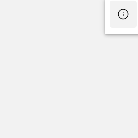
KASINO
Kolikkopelit
Suosituimmat
Uusimmat pelit
LeoJackpot
LeoVegas Originals