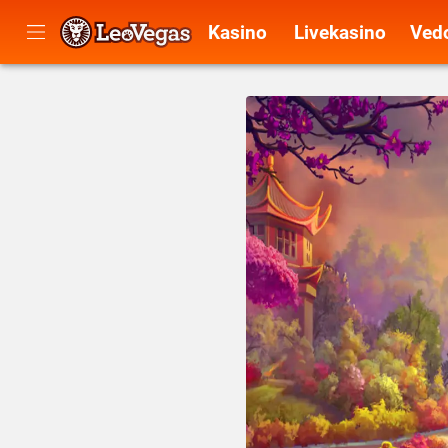
Kasino
Livekasino
Vedo