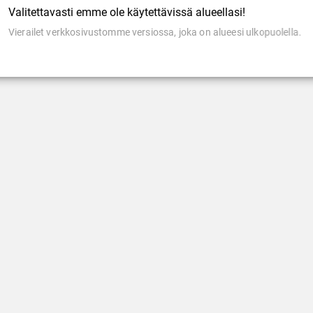
Valitettavasti emme ole käytettävissä alueellasi!
Vierailet verkkosivustomme versiossa, joka on alueesi ulkopuolella.
LIVEKASINO
VEDONLYÖNTI
Ruletti
Live-vedonlyönti
Blackjack
Jalkapallo
Pokeri
Jääkiekko
Baccarat
Tennis
Suositut livekasinopelit
Esports