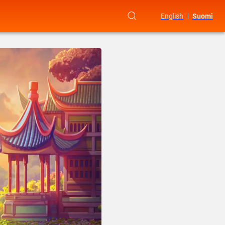
English
Suomi