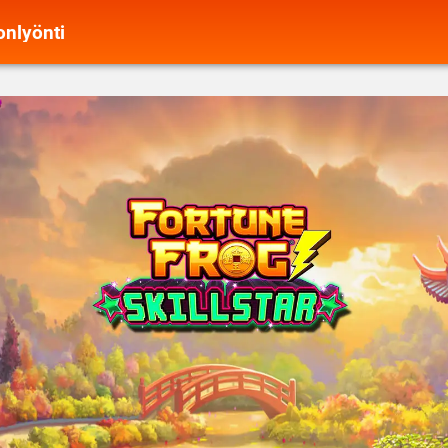
nlyönti