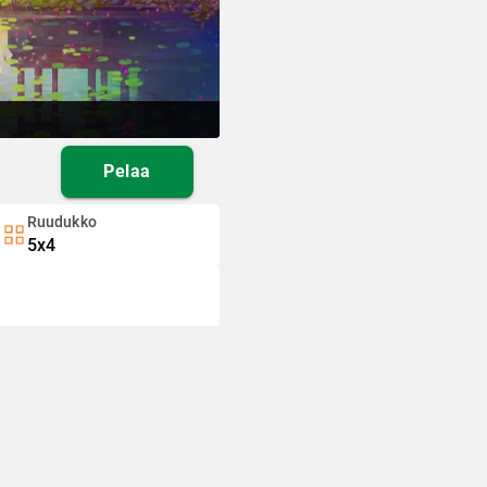
Pelaa
Ruudukko
5x4