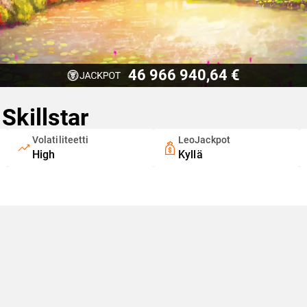
46 966 940,64 €
Skillstar
Volatiliteetti
LeoJackpot
High
Kyllä