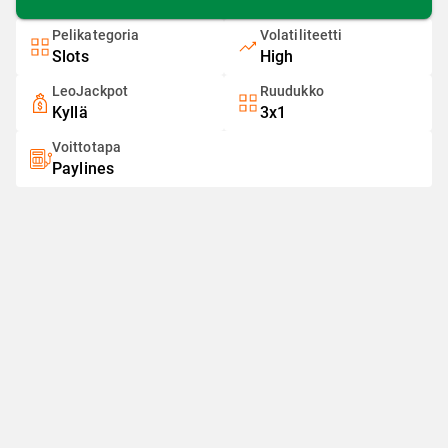
Pelikategoria
Volatiliteetti
Slots
High
LeoJackpot
Ruudukko
Kyllä
3x1
Voittotapa
Paylines