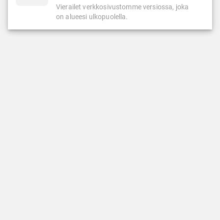
Vierailet verkkosivustomme versiossa, joka
on alueesi ulkopuolella.
KASINO
LIVEKASINO
Kolikkopelit
Ruletti
Suosituimmat
Blackjack
Uusimmat pelit
Pokeri
LeoJackpot
Baccarat
LeoVegas Originals
Suositut livekasinopelit
Jättipottipelit
Uudet livekasinopelit
Megaways-pelit
LeoVegas eksklusiiviset