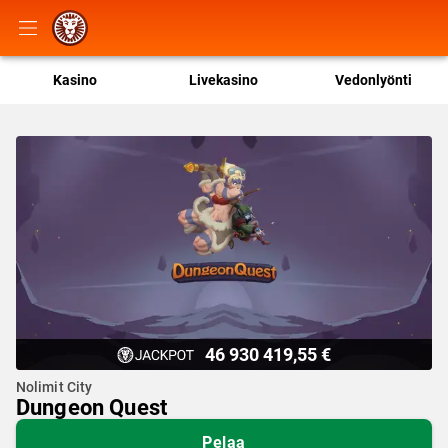
Kasino
Livekasino
Vedonlyönti
46 930 419,55 €
Nolimit City
Dungeon Quest
Pelaa