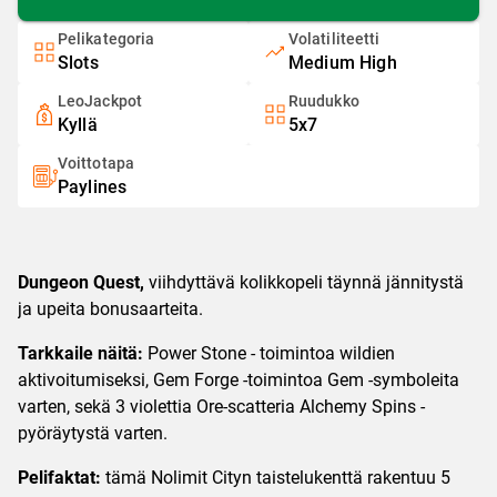
Pelikategoria
Volatiliteetti
Slots
Medium High
LeoJackpot
Ruudukko
Kyllä
5x7
Voittotapa
Paylines
Dungeon Quest,
viihdyttävä kolikkopeli täynnä jännitystä
ja upeita bonusaarteita.
Tarkkaile näitä:
Power Stone - toimintoa wildien
aktivoitumiseksi, Gem Forge -toimintoa Gem -symboleita
varten, sekä 3 violettia Ore-scatteria Alchemy Spins -
pyöräytystä varten.
Pelifaktat:
tämä Nolimit Cityn taistelukenttä rakentuu 5