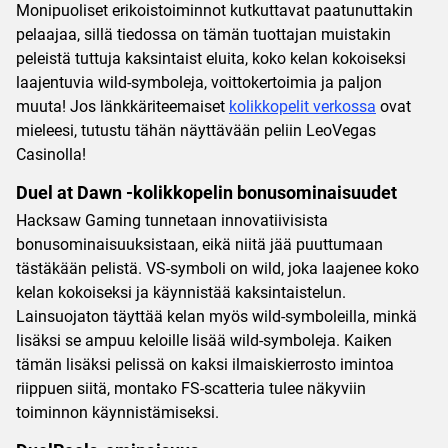
Monipuoliset erikoistoiminnot kutkuttavat paatunuttakin
pelaajaa, sillä tiedossa on tämän tuottajan muistakin
peleistä tuttuja kaksintaist eluita, koko kelan kokoiseksi
laajentuvia wild-symboleja, voittokertoimia ja paljon
muuta! Jos länkkäriteemaiset
kolikkopelit verkossa
ovat
mieleesi, tutustu tähän näyttävään peliin LeoVegas
Casinolla!
Duel at Dawn -kolikkopelin bonusominaisuudet
Hacksaw Gaming tunnetaan innovatiivisista
bonusominaisuuksistaan, eikä niitä jää puuttumaan
tästäkään pelistä. VS-symboli on wild, joka laajenee koko
kelan kokoiseksi ja käynnistää kaksintaistelun.
Lainsuojaton täyttää kelan myös wild-symboleilla, minkä
lisäksi se ampuu keloille lisää wild-symboleja. Kaiken
tämän lisäksi pelissä on kaksi ilmaiskierrosto imintoa
riippuen siitä, montako FS-scatteria tulee näkyviin
toiminnon käynnistämiseksi.