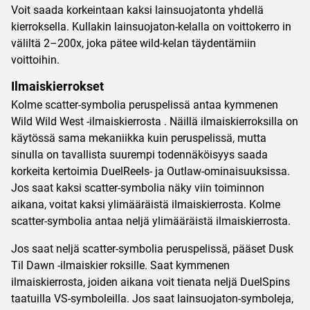
Voit saada korkeintaan kaksi lainsuojatonta yhdellä
kierroksella. Kullakin lainsuojaton-kelalla on voittokerro in
väliltä 2–200x, joka pätee wild-kelan täydentämiin
voittoihin.
Ilmaiskierrokset
Kolme scatter-symbolia peruspelissä antaa kymmenen
Wild Wild West -ilmaiskierrosta . Näillä ilmaiskierroksilla on
käytössä sama mekaniikka kuin peruspelissä, mutta
sinulla on tavallista suurempi todennäköisyys saada
korkeita kertoimia DuelReels- ja Outlaw-ominaisuuksissa.
Jos saat kaksi scatter-symbolia näky viin toiminnon
aikana, voitat kaksi ylimääräistä ilmaiskierrosta. Kolme
scatter-symbolia antaa neljä ylimääräistä ilmaiskierrosta.
Jos saat neljä scatter-symbolia peruspelissä, pääset Dusk
Til Dawn -ilmaiskier roksille. Saat kymmenen
ilmaiskierrosta, joiden aikana voit tienata neljä DuelSpins
taatuilla VS-symboleilla. Jos saat lainsuojaton-symboleja,