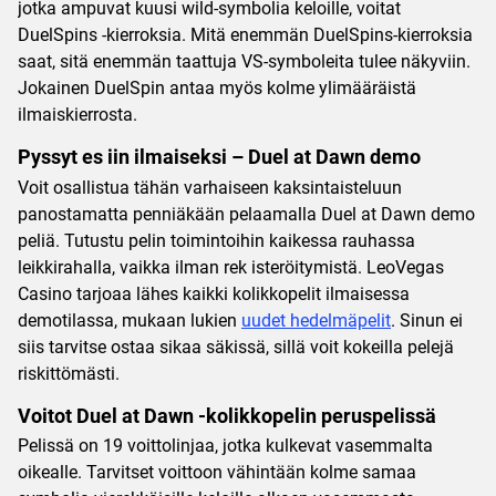
jotka ampuvat kuusi wild-symbolia keloille, voitat
DuelSpins -kierroksia. Mitä enemmän DuelSpins-kierroksia
saat, sitä enemmän taattuja VS-symboleita tulee näkyviin.
Jokainen DuelSpin antaa myös kolme ylimääräistä
ilmaiskierrosta.
Pyssyt es iin ilmaiseksi – Duel at Dawn demo
Voit osallistua tähän varhaiseen kaksintaisteluun
panostamatta penniäkään pelaamalla Duel at Dawn demo
peliä. Tutustu pelin toimintoihin kaikessa rauhassa
leikkirahalla, vaikka ilman rek isteröitymistä. LeoVegas
Casino tarjoaa lähes kaikki kolikkopelit ilmaisessa
demotilassa, mukaan lukien
uudet hedelmäpelit
. Sinun ei
siis tarvitse ostaa sikaa säkissä, sillä voit kokeilla pelejä
riskittömästi.
Voitot Duel at Dawn -kolikkopelin peruspelissä
Pelissä on 19 voittolinjaa, jotka kulkevat vasemmalta
oikealle. Tarvitset voittoon vähintään kolme samaa