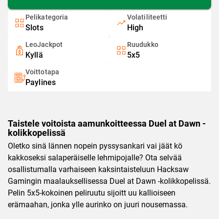
Pelikategoria
Volatiliteetti
Slots
High
LeoJackpot
Ruudukko
Kyllä
5x5
Voittotapa
Paylines
Taistele voitoista aamunkoitteessa Duel at Dawn -
kolikkopelissä
Oletko sinä lännen nopein pyssysankari vai jäät kö
kakkoseksi salaperäiselle lehmipojalle? Ota selvää
osallistumalla varhaiseen kaksintaisteluun Hacksaw
Gamingin maalauksellisessa Duel at Dawn -kolikkopelissä.
Pelin 5x5-kokoinen peliruutu sijoitt uu kallioiseen
erämaahan, jonka ylle aurinko on juuri nousemassa.