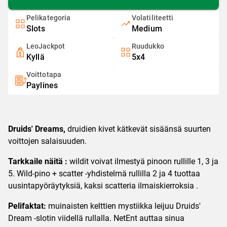
Pelikategoria
Volatiliteetti
Slots
Medium
LeoJackpot
Ruudukko
Kyllä
5x4
Voittotapa
Paylines
Druids' Dreams,
druidien kivet kätkevät sisäänsä suurten
voittojen salaisuuden.
Tarkkaile näitä :
wildit voivat ilmestyä pinoon rullille 1, 3 ja
5. Wild-pino + scatter -yhdistelmä rullilla 2 ja 4 tuottaa
uusintapyöräytyksiä, kaksi scatteria ilmaiskierroksia .
Pelifaktat:
muinaisten kelttien mystiikka leijuu Druids'
Dream -slotin viidellä rullalla. NetEnt auttaa sinua