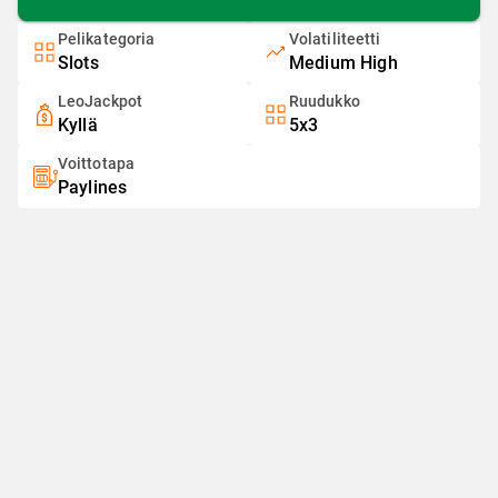
Pelikategoria
Volatiliteetti
Slots
Medium High
LeoJackpot
Ruudukko
Kyllä
5x3
Voittotapa
Paylines