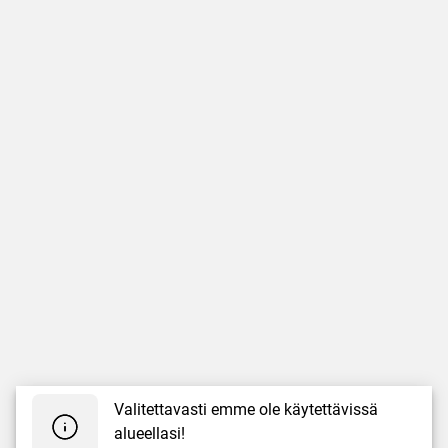
Valitettavasti emme ole käytettävissä
alueellasi!