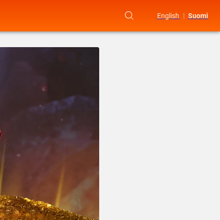
English
Suomi