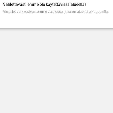
Valitettavasti emme ole käytettävissä alueellasi!
Vierailet verkkosivustomme versiossa, joka on alueesi ulkopuolella.
LIVEKASINO
VEDONLYÖNTI
Ruletti
Live-vedonlyönti
Blackjack
Jalkapallo
Pokeri
Jääkiekko
Baccarat
Tennis
Suositut livekasinopelit
Esports