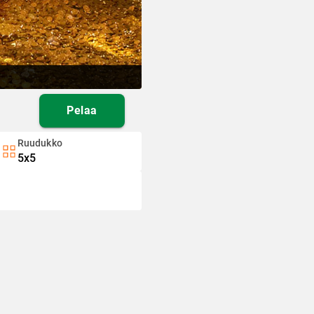
Pelaa
Ruudukko
5x5