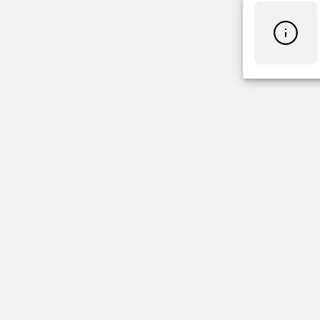
KASINO
Kolikkopelit
Suosituimmat
Uusimmat pelit
LeoJackpot
LeoVegas Originals