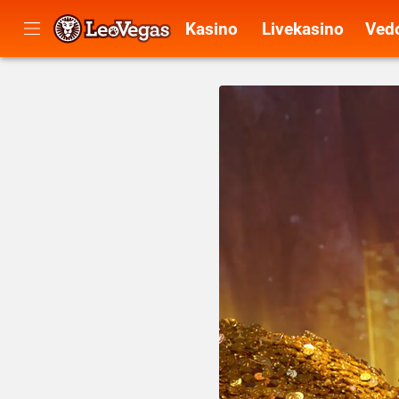
Kasino
Livekasino
Vedo