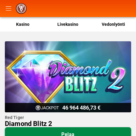
Kasino
Livekasino
Vedonlyönti
46 964 486,73 €
Red Tiger
Diamond Blitz 2
Pelaa