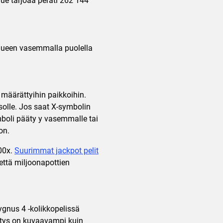
alue tarjoaa peräti 262 144
alueen vasemmalla puolella
 määrättyihin paikkoihin.
olle. Jos saat X-symbolin
mboli pääty y vasemmalle tai
on.
000x.
Suurimmat jackpot pelit
että miljoonapottien
ygnus 4 -kolikkopelissä
mitys on kuvaavampi kuin