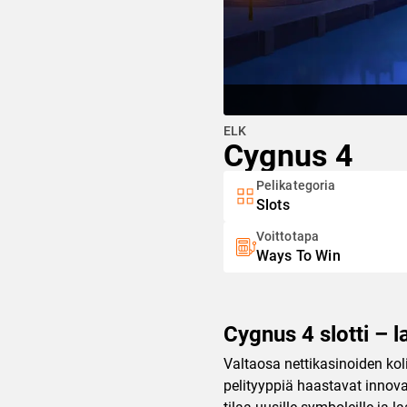
ELK
Cygnus 4
Pelikategoria
Slots
Voittotapa
Ways To Win
Cygnus 4 slotti – l
Valtaosa nettikasinoiden koli
pelityyppiä haastavat innova