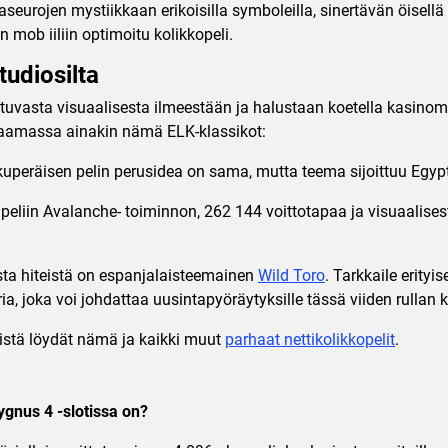
aseurojen mystiikkaan erikoisilla symboleilla, sinertävän öisellä
n mob iiliin optimoitu kolikkopeli.
tudiosilta
tuvasta visuaalisesta ilmeestään ja halustaan koetella kasinoma
kkaamassa ainakin nämä ELK-klassikot:
lkuperäisen pelin perusidea on sama, mutta teema sijoittuu Egypt
 peliin Avalanche- toiminnon, 262 144 voittotapaa ja visuaalise
sista hiteistä on espanjalaisteemainen
Wild Toro
. Tarkkaile erityis
a, joka voi johdattaa uusintapyöräytyksille tässä viiden rullan 
mistä löydät nämä ja kaikki muut
parhaat nettikolikkopelit
.
gnus 4 -slotissa on?