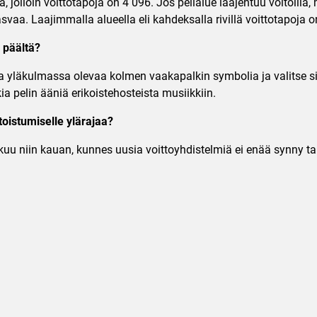
illä, jolloin voittotapoja on 4 096. Jos pelialue laajentuu voitoill
vaa. Laajimmalla alueella eli kahdeksalla rivillä voittotapoja 
 päältä?
läkulmassa olevaa kolmen vaakapalkin symbolia ja valitse sitt
kia pelin ääniä erikoistehosteista musiikkiin.
oistumiselle ylärajaa?
kuu niin kauan, kunnes uusia voittoyhdistelmiä ei enää synny ta