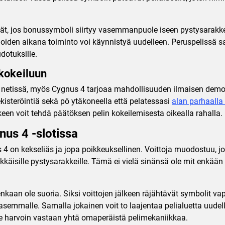
ät, jos bonussymboli siirtyy vasemmanpuole iseen pystysarakke
oiden aikana toiminto voi käynnistyä uudelleen. Peruspelissä sa
udotuksille.
kokeiluun
t netissä, myös Cygnus 4 tarjoaa mahdollisuuden ilmaisen dem
isteröintiä sekä pö ytäkoneella että pelatessasi
alan parhaalla 
keen voit tehdä päätöksen pelin kokeilemisesta oikealla rahalla.
nus 4 -slotissa
s 4 on kekseliäs ja jopa poikkeuksellinen. Voittoja muodostuu, j
käisille pystysarakkeille. Tämä ei vielä sinänsä ole mit enkää
tenkaan ole suoria. Siksi voittojen jälkeen räjähtävät symbolit v
i vasemmalle. Samalla jokainen voit to laajentaa pelialuetta uudel
ulee harvoin vastaan yhtä omaperäistä pelimekaniikkaa.