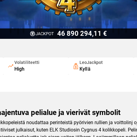
46 890 294,11 €
Volatiliteetti
LeoJackpot
High
Kyllä
aajentuva pelialue ja vierivät symbolit
kkopeleistä noudattaa perinteistä pyörivien rullien ja voittolinj
tiiviset julkaisut, kuten ELK Studiosin Cygnus 4 kolikkopeli. Pel