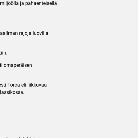
 miljööllä ja pahaenteisellä
ailman rajoja luovilla
iin.
sti omaperäisen
esti Toroa eli liikkuvaa
klassikossa.