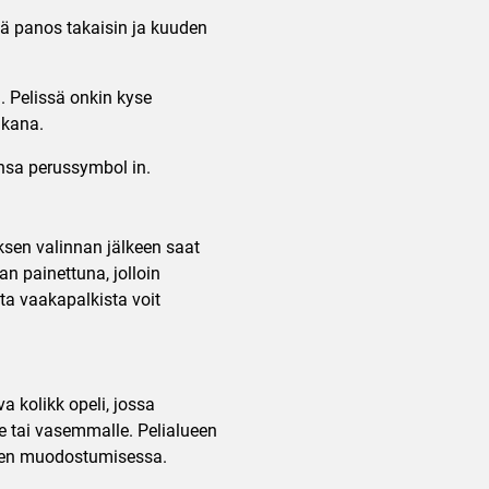
nä panos takaisin ja kuuden
 Pelissä onkin kyse
ikana.
nsa perussymbol in.
sen valinnan jälkeen saat
an painettuna, jolloin
a vaakapalkista voit
 kolikk opeli, jossa
e tai vasemmalle. Pelialueen
tojen muodostumisessa.