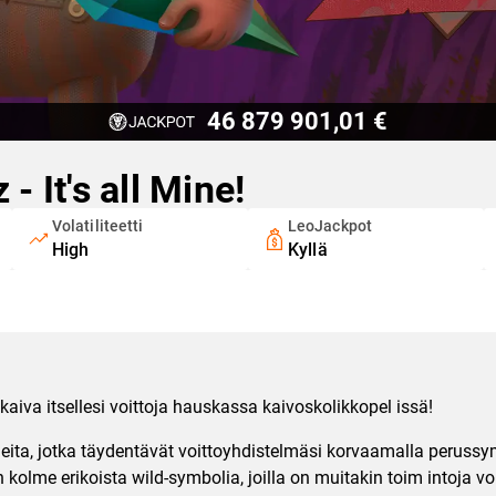
46 879 901,01 €
- It's all Mine!
Volatiliteetti
LeoJackpot
High
Kyllä
 kaiva itsellesi voittoja hauskassa kaivoskolikkopel issä!
eita, jotka täydentävät voittoyhdistelmäsi korvaamalla perussymb
kolme erikoista wild-symbolia, joilla on muitakin toim intoja vo