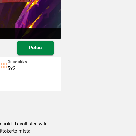
Pelaa
Ruudukko
5x3
olit. Tavallisten wild-
ittokertoimista