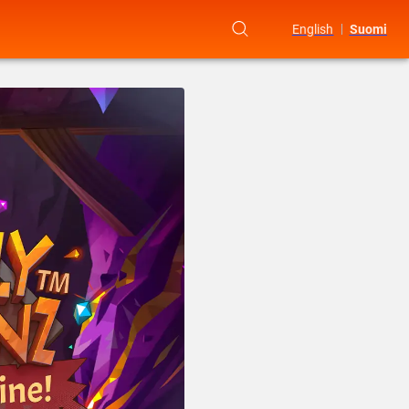
English
Suomi