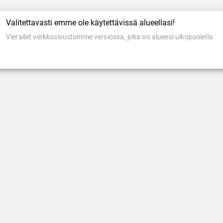
Valitettavasti emme ole käytettävissä alueellasi!
Vierailet verkkosivustomme versiossa, joka on alueesi ulkopuolella.
LIVEKASINO
VEDONLYÖNTI
Ruletti
Live-vedonlyönti
Blackjack
Jalkapallo
Pokeri
Jääkiekko
Baccarat
Tennis