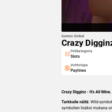
Games Global
Crazy Digginz 
Pelikategoria
Slots
Voittotapa
Paylines
Crazy Digginz - It's All Mine
,
Tarkkaile näitä
: Wild-symbol
symbolien lisäksi mukana on 