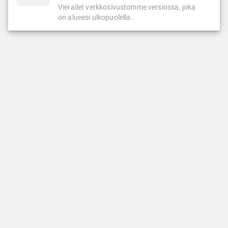
Vierailet verkkosivustomme versiossa, joka
on alueesi ulkopuolella.
KASINO
LIVEKASINO
Kolikkopelit
Ruletti
Suosituimmat
Blackjack
Uusimmat pelit
Pokeri
LeoJackpot
Baccarat
LeoVegas Originals
Suositut livekasinopelit
Jättipottipelit
Uudet livekasinopelit
Megaways-pelit
LeoVegas eksklusiiviset