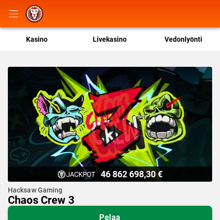
Kasino
Livekasino
Vedonlyönti
46 862 698,30 €
Hacksaw Gaming
Chaos Crew 3
Pelaa