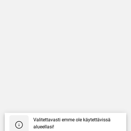
Valitettavasti emme ole käytettävissä
alueellasi!