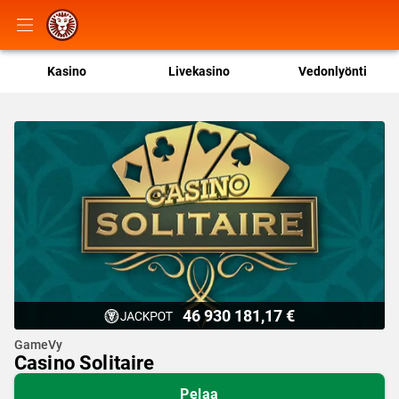
Kasino
Livekasino
Vedonlyönti
46 930 181,17 €
GameVy
Casino Solitaire
Pelaa