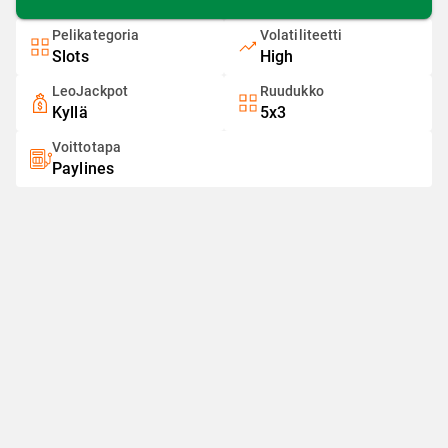
Pelikategoria
Volatiliteetti
Slots
High
LeoJackpot
Ruudukko
Kyllä
5x3
Voittotapa
Paylines