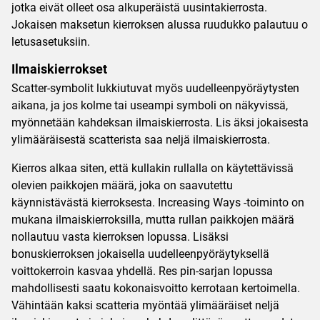
jotka eivät olleet osa alkuperäistä uusintakierrosta.
Jokaisen maksetun kierroksen alussa ruudukko palautuu o
letusasetuksiin.
Ilmaiskierrokset
Scatter-symbolit lukkiutuvat myös uudelleenpyöräytysten
aikana, ja jos kolme tai useampi symboli on näkyvissä,
myönnetään kahdeksan ilmaiskierrosta. Lis äksi jokaisesta
ylimääräisestä scatterista saa neljä ilmaiskierrosta.
Kierros alkaa siten, että kullakin rullalla on käytettävissä
olevien paikkojen määrä, joka on saavutettu
käynnistävästä kierroksesta. Increasing Ways -toiminto on
mukana ilmaiskierroksilla, mutta rullan paikkojen määrä
nollautuu vasta kierroksen lopussa. Lisäksi
bonuskierroksen jokaisella uudelleenpyöräytyksellä
voittokerroin kasvaa yhdellä. Res pin-sarjan lopussa
mahdollisesti saatu kokonaisvoitto kerrotaan kertoimella.
Vähintään kaksi scatteria myöntää ylimääräiset neljä