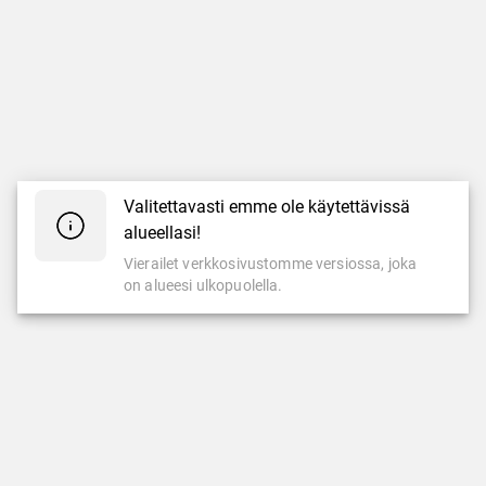
Valitettavasti emme ole käytettävissä
alueellasi!
Vierailet verkkosivustomme versiossa, joka
on alueesi ulkopuolella.