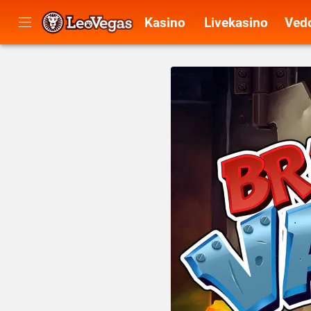
Kasino
Livekasino
Vedo