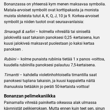
Bonanzassa on yhteensä kym menen maksavaa symbolia.
Matala-arvoiset symbolit ovat korttipakasta ja monista
muista sloteista tutut A, K, Q, J, 10 ja 9. Korkea-arvoiset
symbolit ja niiden tuotot ovat seuraavanlaisia:
Smaragdi & safiiri
– kolmella vihreällä tai sinisellä
jalokivellä saat takaisin panoksesi 0,25 -kertaisena, kun
kuusi jalokiveä maksavat puolestaan jo kaksi kertaa
panoksen .
Rubiini
– kolme punaista rubiinia tietää 1 x panos -voittoa,
kuudella rubiinilla panoksesi palautuu 7,5-kertaisena.
Timantti
– kahdella violetinhohtoisella timantilla saat
panoksesi tuplana takaisin, ja kuusi kappaletta näitä
ihanuuksia tietääkin jo peräti 50-kertaista voittoa!
Bonanzan pelimekaniikka
Painamalla vihreää painiketta oikeassa alak ulmassa
käynnistät pelikierroksen. Mutta ennen kuin teet sen, sinun