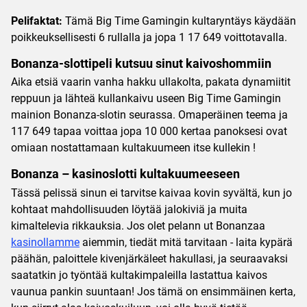
Pelifaktat:
Tämä Big Time Gamingin kultaryntäys käydään
poikkeuksellisesti 6 rullalla ja jopa 1 17 649 voittotavalla.
Bonanza-slottipeli kutsuu sinut kaivoshommiin
Aika etsiä vaarin vanha hakku ullakolta, pakata dynamiitit
reppuun ja lähteä kullankaivu useen Big Time Gamingin
mainion Bonanza-slotin seurassa. Omaperäinen teema ja
117 649 tapaa voittaa jopa 10 000 kertaa panoksesi ovat
omiaan nostattamaan kultakuumeen itse kullekin !
Bonanza – kasinoslotti kultakuumeeseen
Tässä pelissä sinun ei tarvitse kaivaa kovin syvältä, kun jo
kohtaat mahdollisuuden löytää jalokiviä ja muita
kimaltelevia ​​rikkauksia. Jos olet pelann ut Bonanzaa
kasinollamme
aiemmin, tiedät mitä tarvitaan - laita kypärä
päähän, paloittele kivenjärkäleet hakullasi, ja seuraavaksi
saatatkin jo työntää kultakimpaleilla lastattua kaivos
vaunua pankin suuntaan! Jos tämä on ensimmäinen kerta,