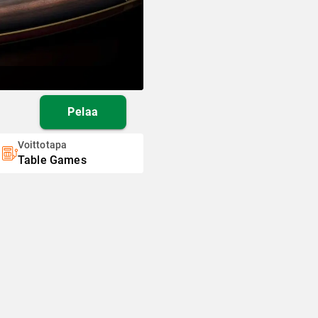
Pelaa
Voittotapa
Table Games