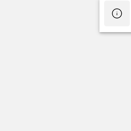
KASINO
Kolikkopelit
Suosituimmat
Uusimmat pelit
LeoJackpot
LeoVegas Originals