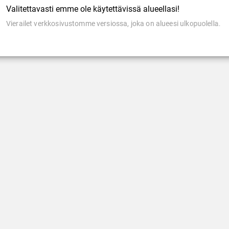
Valitettavasti emme ole käytettävissä alueellasi!
Vierailet verkkosivustomme versiossa, joka on alueesi ulkopuolella.
LIVEKASINO
VEDONLYÖNTI
Ruletti
Live-vedonlyönti
Blackjack
Jalkapallo
Pokeri
Jääkiekko
Baccarat
Tennis
Suositut livekasinopelit
Esports